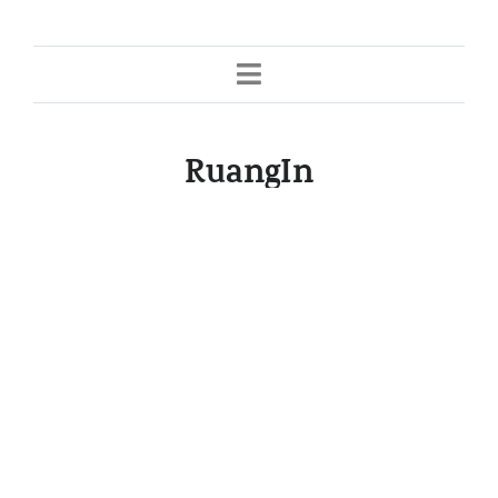
RuangIn
You can unsubscribe at any time
© 2026 RuangIn